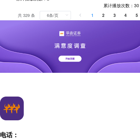
累计播放次数：
30
共 329 条
1
2
3
4
5
电话：