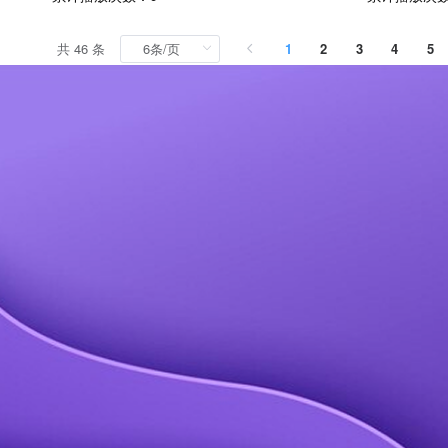
共 46 条
1
2
3
4
5