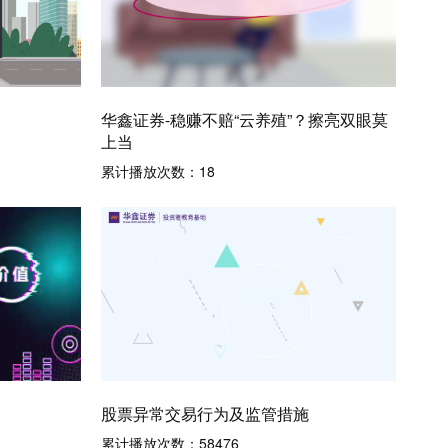
华鑫证券-稳赚不赔“云养殖”？擦亮双眼莫
上当
累计播放次数：
18
股票异常交易行为及监管措施
累计播放次数：
58476