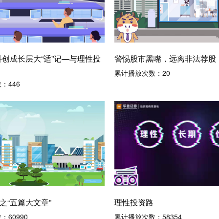
科创成长层大“适”记—与理性投
警惕股市黑嘴，远离非法荐股
累计播放次数：
20
数：
446
之“五篇大文章”
理性投资路
数：
60990
累计播放次数：
58354