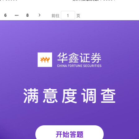
6
8
前往
页