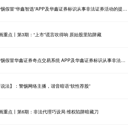
关于警惕假冒“华鑫智选”APP及华鑫证券标识从事非法证券活动的提示公告
”画重点丨第3期：“上市”谎言吹得响 原始股里陷阱藏
关于警惕假冒华鑫证券奇点交易系统 APP及华鑫证券标识从事非法证券活动的提示公告
说法】：警惕网络主播，谐音暗语“软性荐股”
”画重点丨第6期：非法代理巧设局 维权陷阱暗藏刀