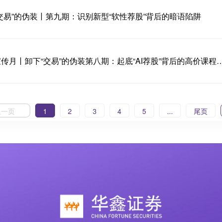
交易”的伪装丨第九期：识别新型“软性荐股”背后的暗语陷阱
防非宣传月丨卸下“交易”的伪装第八期：起底“AI荐
上一页
1
2
3
4
5
...
尾页