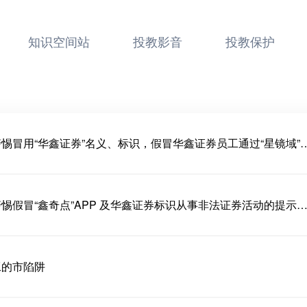
知识空间站
投教影音
投教保护
关于警惕冒用“华鑫证券”名义、标识，假冒华鑫证券员工通过“星镜域”及假冒
关于警惕假冒“鑫奇点”APP 及华鑫证券标识从事非法证券活动的提
工的市陷阱