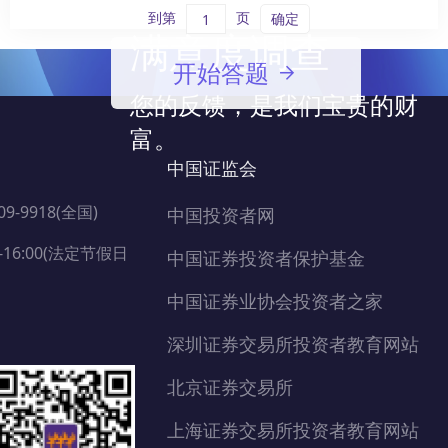
到第
页
确定
满意度调查
开始答题
您的反馈，是我们宝贵的财
富。
中国证监会
109-9918(全国)
中国投资者网
16:00(法定节假日
中国证券投资者保护基金
中国证券业协会投资者之家
深圳证券交易所投资者教育网站
北京证券交易所
上海证券交易所投资者教育网站